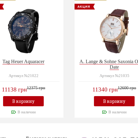
Tag Heuer Aquaracer
A. Lange & Sohne Saxonia O
Date
Артикул №21022
Артикул №21035
12375 грн
12600 грн
11138 грн
11340 грн
В корзину
В корзину
В наличии
В наличии