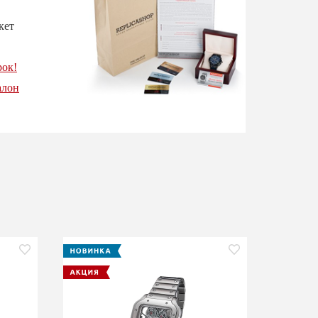
кет
рок!
алон