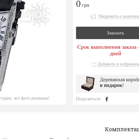
0
грн
Уведомить о наличии
Заказать
Срок выполнения заказа -
дней
Добавить в избранно
Деревянная короб
в подарок
!
тудии, все фото реальные!
Поделиться:
Комплекта