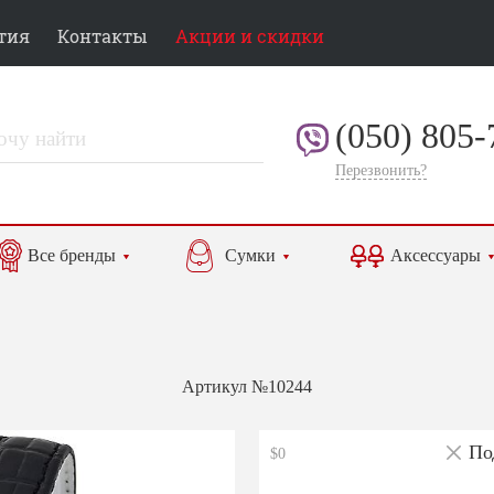
тия
Контакты
Акции и скидки
(050) 805-
Перезвонить?
Все бренды
Сумки
Аксессуары
Артикул №10244
По
$0