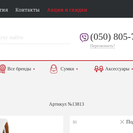
тия
Контакты
Акции и скидки
(050) 805-
Перезвонить?
Все бренды
Сумки
Аксессуары
Артикул №13813
По
$0