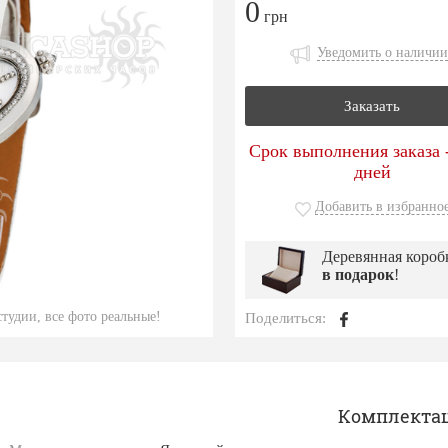
0
грн
Уведомить о наличии
Заказать
Срок выполнения заказа -
дней
Добавить в избранно
Деревянная короб
в подарок
!
тудии, все фото реальные!
Поделиться:
Комплекта