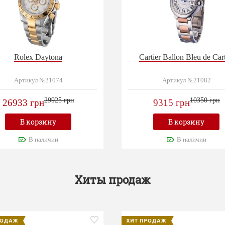
Rolex Daytona
Cartier Ballon Bleu de Cart
Артикул №21074
Артикул №21082
29925 грн
10350 грн
26933 грн
9315 грн
В корзину
В корзину
В наличии
В наличии
Хиты продаж