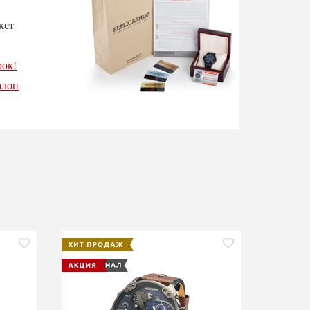
кет
рок!
алон