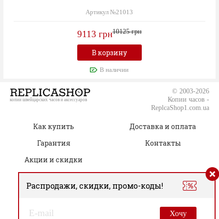
Артикул №21013
10125 грн
9113 грн
В корзину
В наличии
© 2003-2026
Копии часов -
копии швейцарских часов и аксессуаров
ReplcaShop1.com.ua
Как купить
Доставка и оплата
Гарантия
Контакты
Акции и скидки
Распродажи, скидки, промо-коды!
(050) 805-76-96
Время работы:
00
00
Пн.-Сб. 09
– 19
Хочу