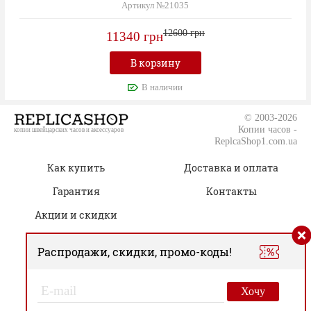
Артикул №21035
12600 грн
11340 грн
В корзину
В наличии
© 2003-2026
Копии часов -
копии швейцарских часов и аксессуаров
ReplcaShop1.com.ua
Как купить
Доставка и оплата
Гарантия
Контакты
Акции и скидки
Распродажи, скидки, промо-коды!
(050) 805-76-96
Время работы:
00
00
Пн.-Сб. 09
– 19
Хочу
Вс. Только онлайн-заказы