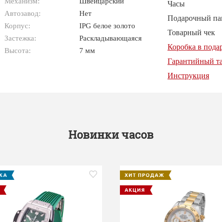
Механизм:
Швейцарский
Часы
Автозавод:
Нет
Подарочный па
Корпус:
IPG белое золото
Товарный чек
Застежка:
Раскладывающаяся
Коробка в пода
Высота:
7 мм
Гарантийный т
Инструкция
Новинки часов