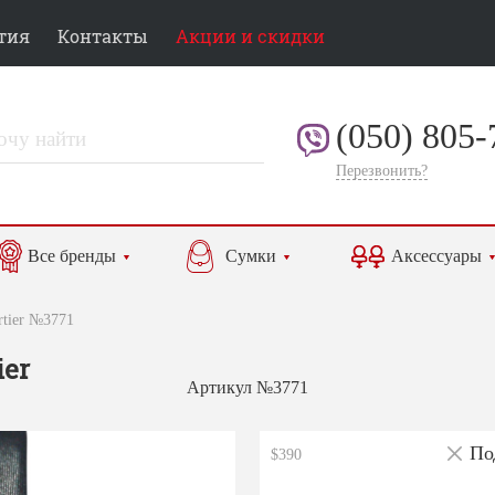
тия
Контакты
Акции и скидки
(050) 805-
Перезвонить?
Все бренды
Сумки
Аксессуары
artier №3771
ier
Артикул №3771
По
$390