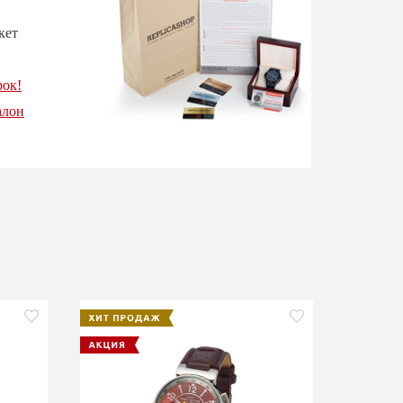
кет
рок!
алон