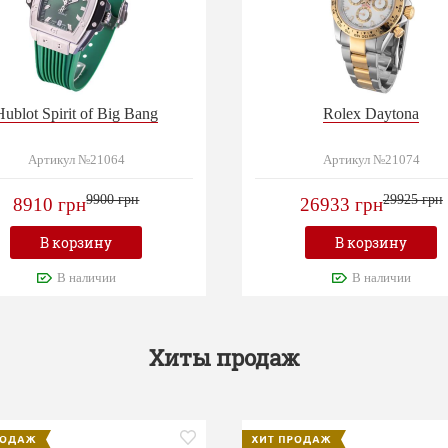
Hublot Spirit of Big Bang
Rolex Daytona
Артикул №21064
Артикул №21074
9900 грн
29925 грн
8910 грн
26933 грн
В корзину
В корзину
В наличии
В наличии
Хиты продаж