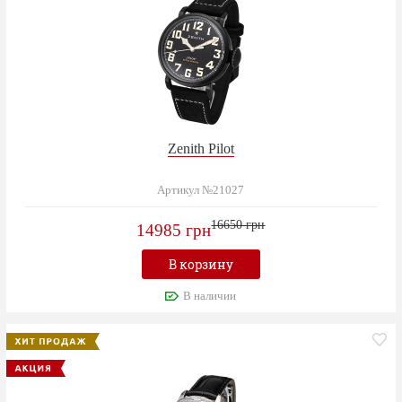
Zenith Pilot
Артикул №21027
16650 грн
14985 грн
В корзину
В наличии