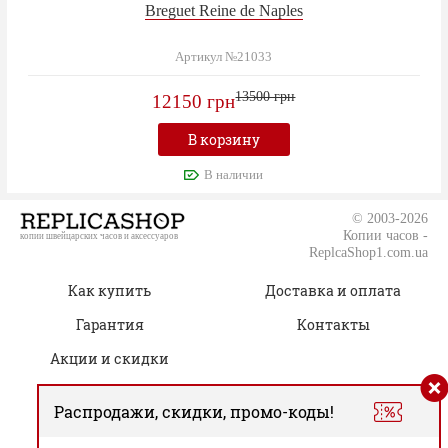
Breguet Reine de Naples
Артикул №21033
13500 грн
12150 грн
В корзину
В наличии
© 2003-2026
Копии часов -
копии швейцарских часов и аксессуаров
ReplcaShop1.com.ua
Как купить
Доставка и оплата
Гарантия
Контакты
Акции и скидки
Распродажи, скидки, промо-коды!
(050) 805-76-96
Время работы: