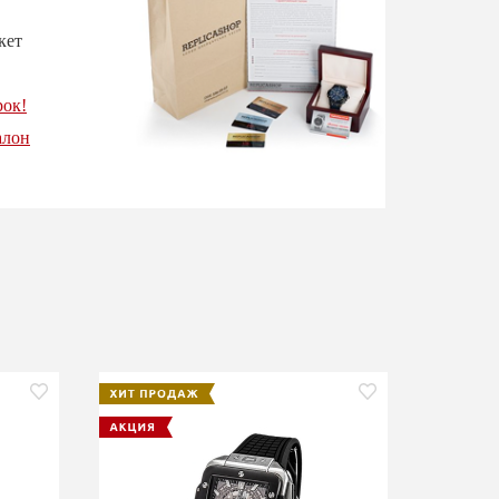
кет
рок!
алон