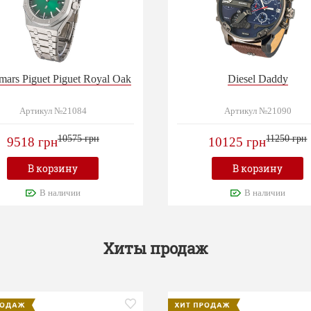
ars Piguet Piguet Royal Oak
Diesel Daddy
Артикул №21084
Артикул №21090
10575 грн
11250 грн
9518 грн
10125 грн
В корзину
В корзину
В наличии
В наличии
Хиты продаж