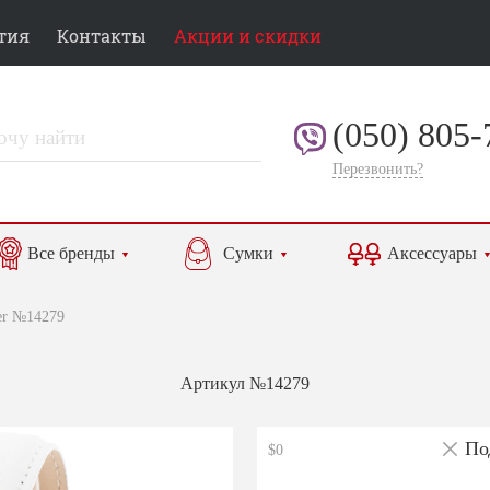
тия
Контакты
Акции и скидки
(050) 805-
Перезвонить?
Все бренды
Сумки
Аксессуары
er №14279
Артикул №14279
По
$0