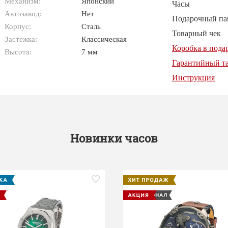
Механизм:
Японский
Часы
Автозавод:
Нет
Подарочный па
Корпус:
Сталь
Товарный чек
Застежка:
Классическая
Коробка в пода
Высота:
7 мм
Гарантийный т
Инструкция
Новинки часов