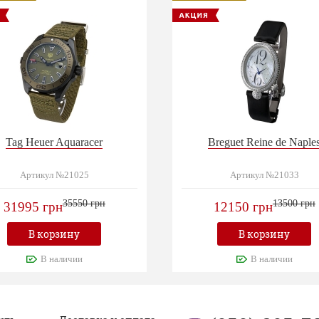
Tag Heuer Aquaracer
Breguet Reine de Naple
Артикул №21025
Артикул №21033
35550 грн
13500 грн
31995 грн
12150 грн
В корзину
В корзину
В наличии
В наличии