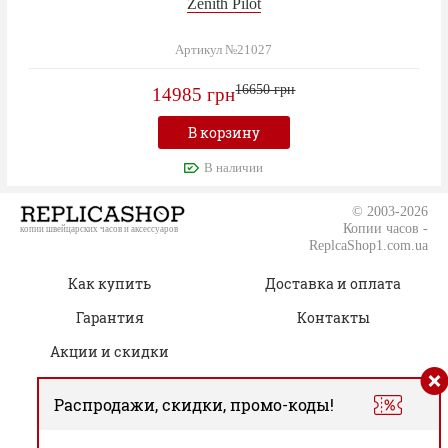
Zenith Pilot
Артикул №21027
16650 грн
14985 грн
В корзину
В наличии
© 2003-2026
Копии часов -
копии швейцарских часов и аксессуаров
ReplcaShop1.com.ua
Как купить
Доставка и оплата
Гарантия
Контакты
Акции и скидки
Распродажи, скидки, промо-коды!
(050) 805-76-96
Время работы: