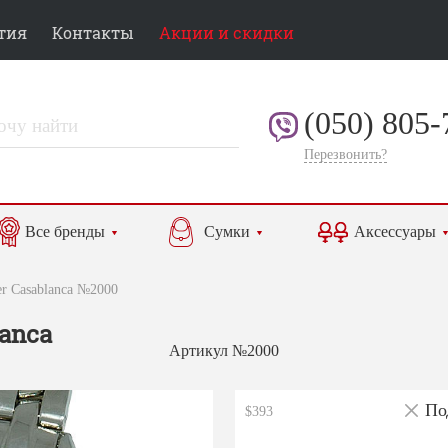
тия
Контакты
Акции и скидки
(050) 805-
Перезвонить?
Все бренды
Сумки
Аксессуары
er Casablanca №2000
lanca
Артикул №2000
По
$393