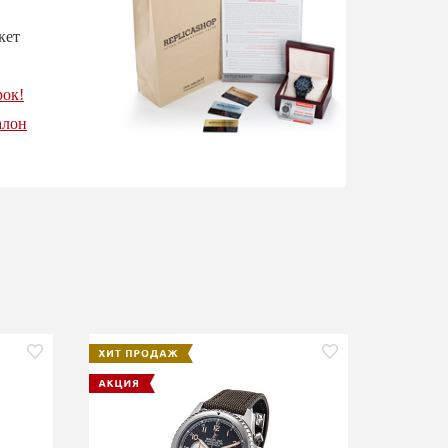
кет
рок!
алон