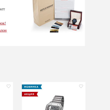
кет
рок!
алон