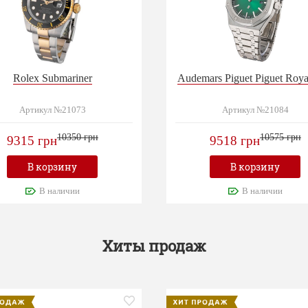
Rolex Submariner
Audemars Piguet Piguet Roy
Артикул №21073
Артикул №21084
10350 грн
10575 грн
9315 грн
9518 грн
В корзину
В корзину
В наличии
В наличии
Хиты продаж