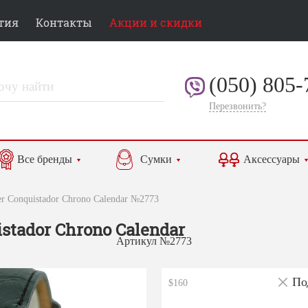
тия
Контакты
Акции и скидки
(050) 805-
Перезвонить?
Все бренды
Сумки
Аксессуары
er Conquistador Chrono Calendar №2773
stador Chrono Calendar
Артикул №2773
По
$160