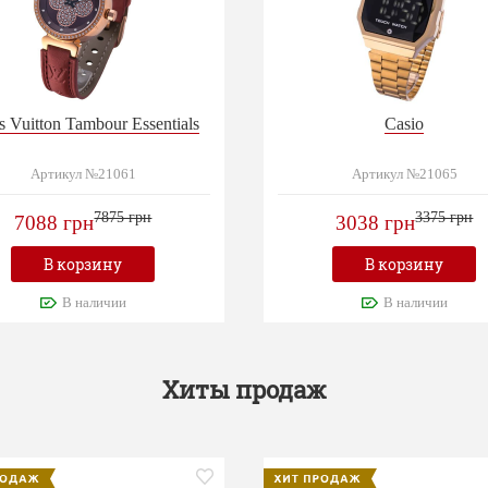
s Vuitton Tambour Essentials
Casio
Артикул №21061
Артикул №21065
7875 грн
3375 грн
7088 грн
3038 грн
В корзину
В корзину
В наличии
В наличии
Хиты продаж