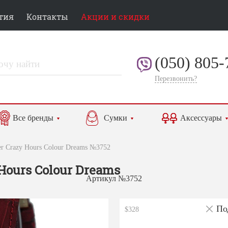
тия
Контакты
Акции и скидки
(050) 805-
Перезвонить?
Все бренды
Сумки
Аксессуары
er Crazy Hours Colour Dreams №3752
 Hours Colour Dreams
Артикул №3752
По
$328