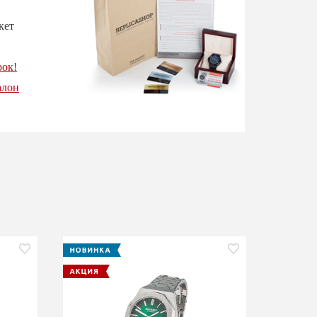
кет
рок!
алон