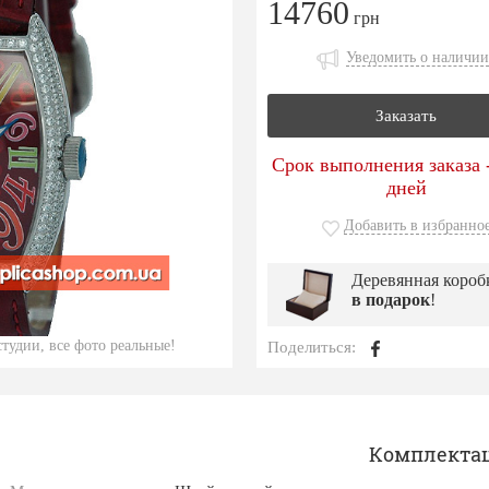
14760
грн
Уведомить о наличии
Заказать
Срок выполнения заказа -
дней
Добавить в избранно
Деревянная короб
в подарок
!
тудии, все фото реальные!
Поделиться:
Комплекта