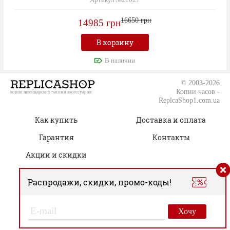
Артикул №21027
16650 грн
14985 грн
В корзину
В наличии
© 2003-2026
Копии часов -
копии швейцарских часов и аксессуаров
ReplcaShop1.com.ua
Как купить
Доставка и оплата
Гарантия
Контакты
Акции и скидки
Распродажи, скидки, промо-коды!
(050) 805-76-96
Время работы:
00
00
Пн.-Сб. 09
– 19
Хочу
Вс. Только онлайн-заказы