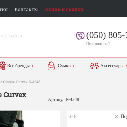
тия
Контакты
Акции и скидки
(050) 805-
Перезвонить?
Все бренды
Сумки
Аксессуары
er Cintree Curvex №4248
e Curvex
Артикул №4248
По
$210