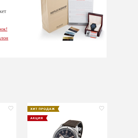
кет
рок!
алон