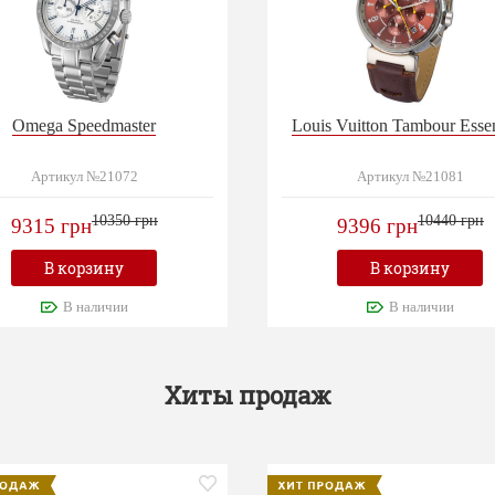
Omega Speedmaster
Louis Vuitton Tambour Essen
Артикул №21072
Артикул №21081
10350 грн
10440 грн
9315 грн
9396 грн
В корзину
В корзину
В наличии
В наличии
Хиты продаж