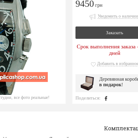
9450
грн
Уведомить о наличии
Заказать
Срок выполнения заказа -
дней
Добавить в избранно
Деревянная короб
в подарок
!
тудии, все фото реальные!
Поделиться:
Комплекта