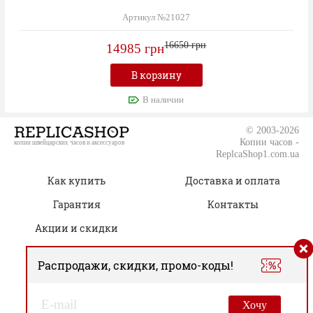
Артикул №21027
16650 грн
14985 грн
В корзину
В наличии
© 2003-2026
Копии часов -
копии швейцарских часов и аксессуаров
ReplcaShop1.com.ua
Как купить
Доставка и оплата
Гарантия
Контакты
Акции и скидки
Распродажи, скидки, промо-коды!
(050) 805-76-96
Время работы:
00
00
Пн.-Сб. 09
– 19
Хочу