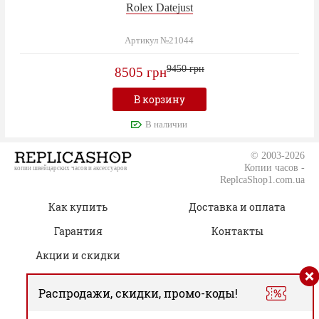
Rolex Datejust
Артикул №21044
9450 грн
8505 грн
В корзину
В наличии
© 2003-2026
Копии часов -
копии швейцарских часов и аксессуаров
ReplcaShop1.com.ua
Как купить
Доставка и оплата
Гарантия
Контакты
Акции и скидки
Распродажи, скидки, промо-коды!
(050) 805-76-96
Время работы: