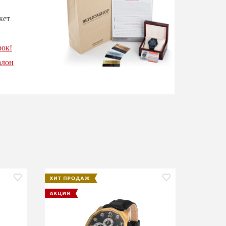
кет
рок!
алон