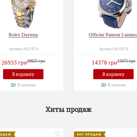
Rolex Daytona
Officine Panerai Lumino
Артикул №21074
Артикул №21078
29925 грн
15975 грн
26933 грн
14378 грн
В корзину
В корзину
В наличии
В наличии
Хиты продаж