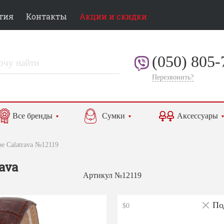
тия
Контакты
Акции и скидки
(050) 805-
Перезвонить?
Все бренды
Сумки
Аксессуары
ppe Calatrava №12119
rava
Артикул №12119
По
$0