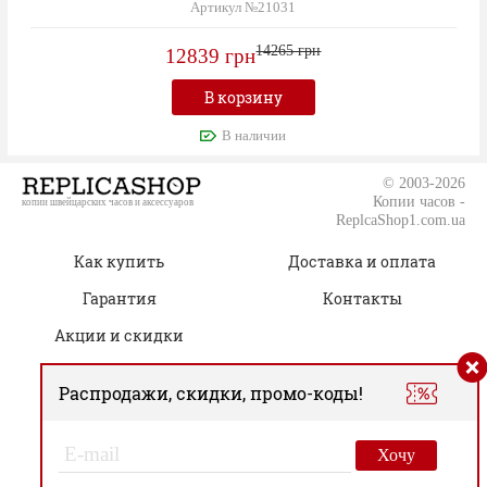
Артикул №21031
14265 грн
12839 грн
В корзину
В наличии
© 2003-2026
Копии часов -
копии швейцарских часов и аксессуаров
ReplcaShop1.com.ua
Как купить
Доставка и оплата
Гарантия
Контакты
Акции и скидки
Распродажи, скидки, промо-коды!
(050) 805-76-96
Время работы:
00
00
Пн.-Сб. 09
– 19
Хочу
Вс. Только онлайн-заказы