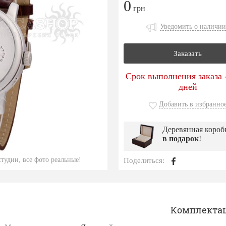
0
грн
Уведомить о наличии
Заказать
Срок выполнения заказа -
дней
Добавить в избранно
Деревянная короб
в подарок
!
тудии, все фото реальные!
Поделиться:
Комплекта