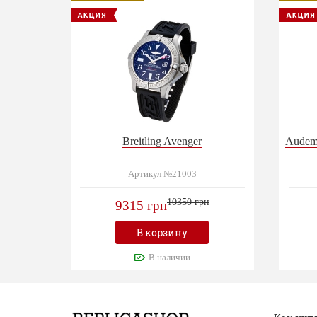
Breitling Avenger
Audema
Артикул №21003
10350 грн
9315 грн
В корзину
В наличии