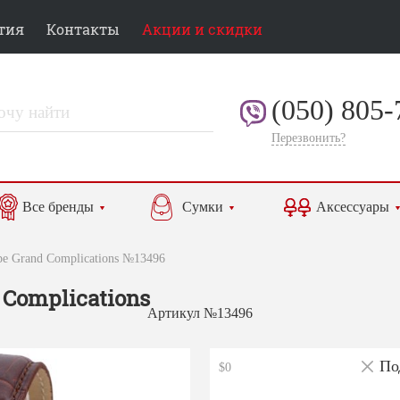
тия
Контакты
Акции и скидки
(050) 805-
Перезвонить?
Все бренды
Сумки
Аксессуары
ppe Grand Complications №13496
 Complications
Артикул №13496
По
$0