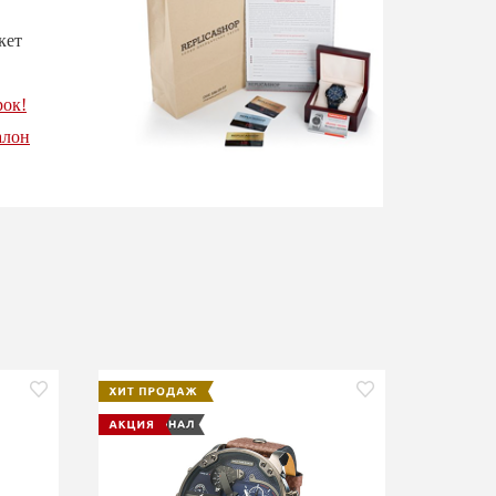
кет
рок!
алон