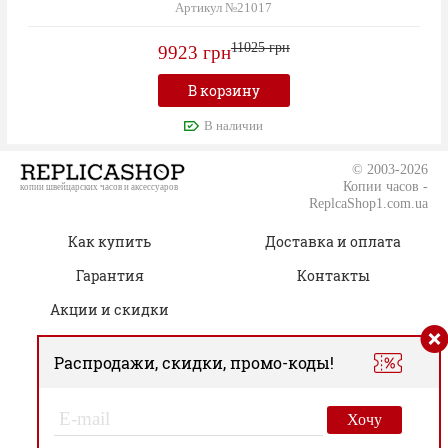
Артикул №21017
11025 грн
9923 грн
В корзину
В наличии
© 2003-2026
Копии часов -
копии швейцарских часов и аксессуаров
ReplcaShop1.com.ua
Как купить
Доставка и оплата
Гарантия
Контакты
Акции и скидки
Распродажи, скидки, промо-коды!
(050) 805-76-96
Время работы:
00
00
Пн.-Сб. 09
– 19
Хочу
Вс. Только онлайн-заказы