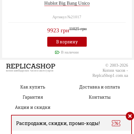
Hublot Big Bang Unico
Артикул №21017
11025 грн
9923 грн
В корзину
В наличии
© 2003-2026
Копии часов -
копии швейцарских часов и аксессуаров
ReplcaShop1.com.ua
Как купить
Доставка и оплата
Гарантия
Контакты
Акции и скидки
Распродажи, скидки, промо-коды!
(050) 805-76-96
Время работы: