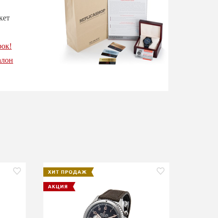
кет
рок!
алон