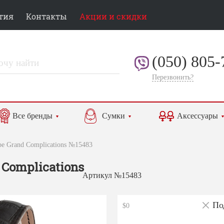
тия
Контакты
Акции и скидки
(050) 805-
Перезвонить?
Все бренды
Сумки
Аксессуары
ppe Grand Complications №15483
 Complications
Артикул №15483
По
$0