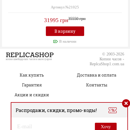
Артикул №21025
35550 грн
31995 грн
В корзину
В наличии
© 2003-2026
Копии часов -
копии швейцарских часов и аксессуаров
ReplcaShop1.com.ua
Как купить
Доставка и оплата
Гарантия
Контакты
Акции и скидки
Распродажи, скидки, промо-коды!
(050) 805-76-96
Время работы:
00
00
Пн.-Сб. 09
– 19
Хочу