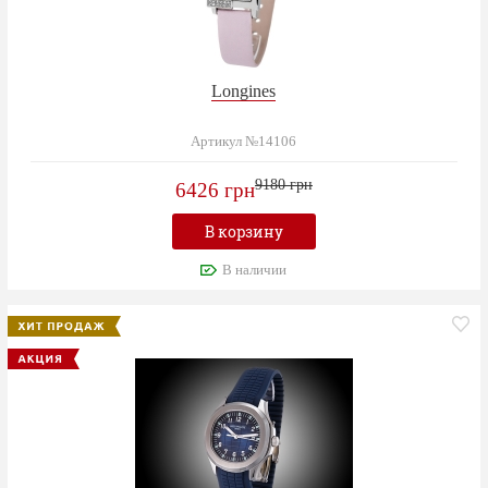
Longines
Артикул №14106
9180 грн
6426 грн
В корзину
В наличии