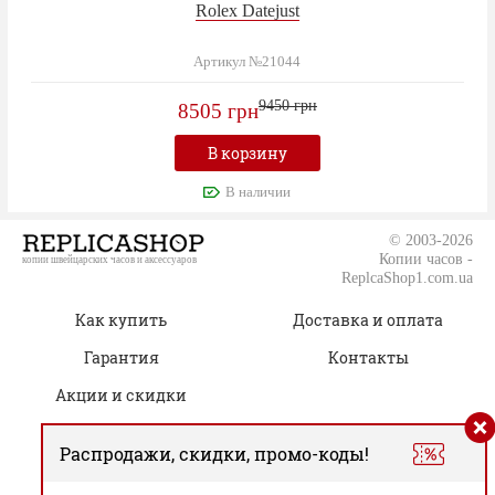
Rolex Datejust
Артикул №21044
9450 грн
8505 грн
В корзину
В наличии
© 2003-2026
Копии часов -
копии швейцарских часов и аксессуаров
ReplcaShop1.com.ua
Как купить
Доставка и оплата
Гарантия
Контакты
Акции и скидки
Распродажи, скидки, промо-коды!
(050) 805-76-96
Время работы: