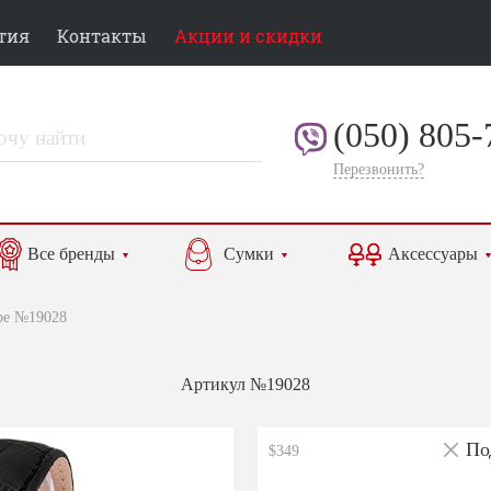
тия
Контакты
Акции и скидки
(050) 805-
Перезвонить?
Все бренды
Сумки
Аксессуары
ppe №19028
Артикул №19028
По
$349