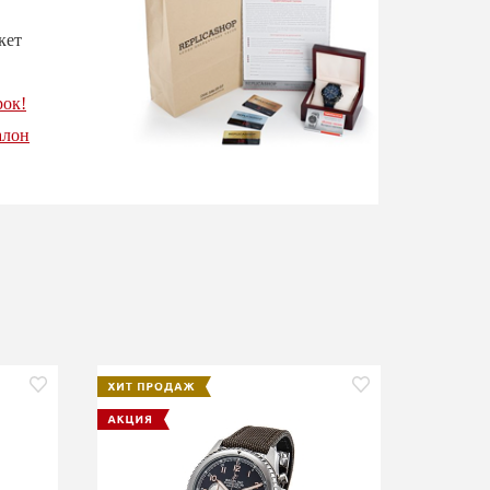
кет
рок!
алон