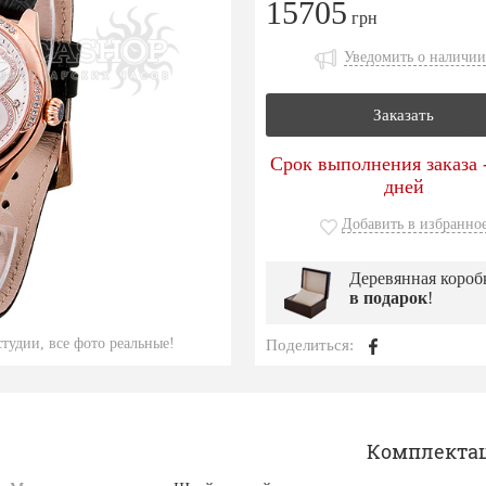
15705
грн
Уведомить о наличии
Заказать
Срок выполнения заказа -
дней
Добавить в избранно
Деревянная короб
в подарок
!
тудии, все фото реальные!
Поделиться:
Комплекта