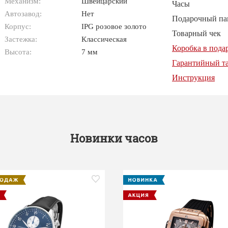
Механизм:
Швейцарский
Часы
Автозавод:
Нет
Подарочный па
Корпус:
IPG розовое золото
Товарный чек
Застежка:
Классическая
Коробка в пода
Высота:
7 мм
Гарантийный т
Инструкция
Новинки часов