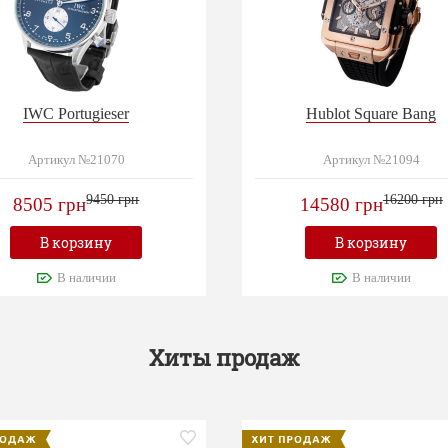
IWC Portugieser
Hublot Square Bang
Артикул №21070
Артикул №21094
9450 грн
16200 грн
8505 грн
14580 грн
В корзину
В корзину
В наличии
В наличии
Хиты продаж