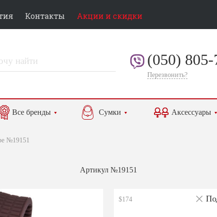
тия
Контакты
Акции и скидки
(050) 805-
Перезвонить?
Все бренды
Сумки
Аксессуары
ppe №19151
Артикул №19151
По
$174