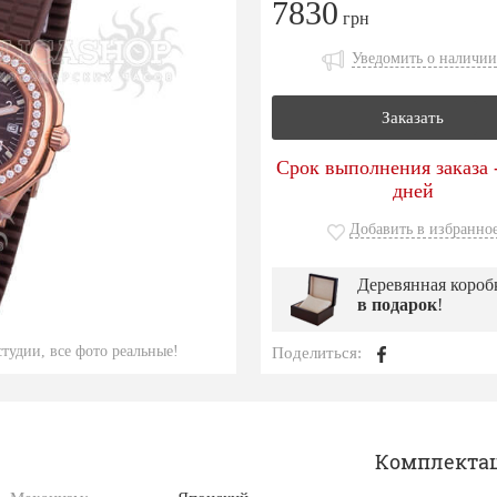
7830
грн
Уведомить о наличии
Заказать
Срок выполнения заказа -
дней
Добавить в избранно
Деревянная короб
в подарок
!
тудии, все фото реальные!
Поделиться:
Комплекта