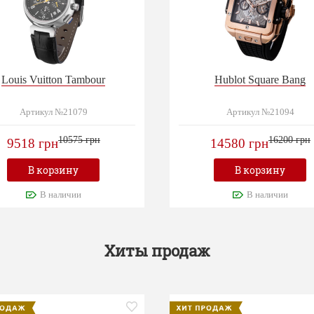
Louis Vuitton Tambour
Hublot Square Bang
Артикул №21079
Артикул №21094
10575 грн
16200 грн
9518 грн
14580 грн
В корзину
В корзину
В наличии
В наличии
Хиты продаж