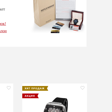
кет
рок!
алон