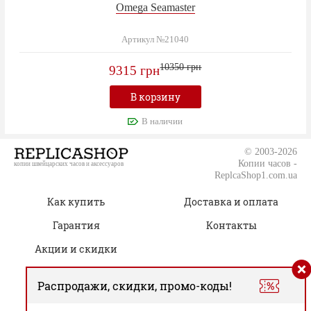
Omega Seamaster
Артикул №21040
10350 грн
9315 грн
В корзину
В наличии
© 2003-2026
Копии часов -
копии швейцарских часов и аксессуаров
ReplcaShop1.com.ua
Как купить
Доставка и оплата
Гарантия
Контакты
Акции и скидки
Распродажи, скидки, промо-коды!
(050) 805-76-96
Время работы: