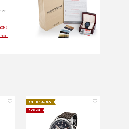
кет
рок!
алон