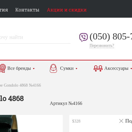
тия
Контакты
Акции и скидки
(050) 805-
Перезвонить?
Все бренды
Сумки
Аксессуары
ppe Gondolo 4868 №4166
lo 4868
Артикул №4166
По
$328