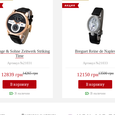
nge & Sohne Zeitwerk Striking
Breguet Reine de Naple
Time
Артикул №21031
Артикул №21033
14265 грн
13500 грн
12839 грн
12150 грн
В корзину
В корзину
В наличии
В наличии