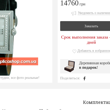
14760
грн
Уведомить о наличии
Заказать
Срок выполнения заказа -
дней
Добавить в избранно
Деревянная короб
в подарок
!
тудии, все фото реальные!
Поделиться:
Комплекта