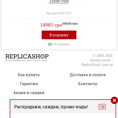
Zenith Pilot
Артикул №21027
16650 грн
14985 грн
В корзину
В наличии
© 2003-2026
Копии часов -
копии швейцарских часов и аксессуаров
ReplcaShop1.com.ua
Как купить
Доставка и оплата
Гарантия
Контакты
Акции и скидки
Распродажи, скидки, промо-коды!
(050) 805-76-96
Время работы: