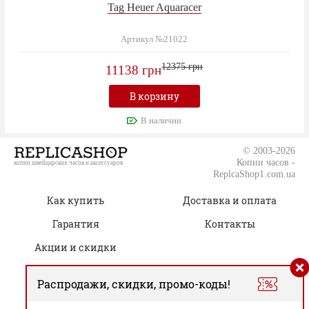
Tag Heuer Aquaracer
Артикул №21022
12375 грн
11138 грн
В корзину
В наличии
© 2003-2026
Копии часов -
копии швейцарских часов и аксессуаров
ReplcaShop1.com.ua
Как купить
Доставка и оплата
Гарантия
Контакты
Акции и скидки
Распродажи, скидки, промо-коды!
(050) 805-76-96
Время работы: