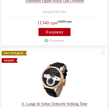
Audemars Piguet Royal Oak Offshore
Артикул №21004
12600 грн
11340 грн
В корзину
В наличии
A. Lange & Sohne Zeitwerk Striking Time