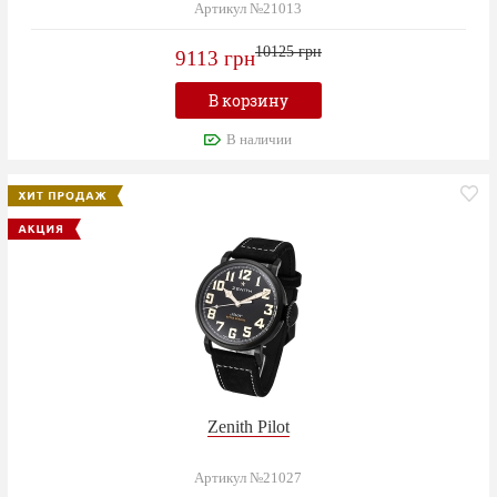
Артикул №21013
10125 грн
9113 грн
В корзину
В наличии
Zenith Pilot
Артикул №21027