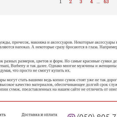
1
2
3
4
63
...
ежды, причесок, макияжа и аксессуаров. Некоторые аксессуары 
авляются напоказ. А некоторые сразу бросаются в глаза. Наприме
к разных размеров, цветов и форм. Но самые красивые сумки д
o Armani, Burberry и так далее. Однако многие мужчины и женщины
думая, что просто не смогут купить их.
ры могут стать вашими ведь копии сумок стоят уже не так дорог
 высокое качество материалов, обеспечивающее долгий срок слу
пии сумок, представленных на нашем сайте не отличить от ориг
ильные аксессуары, а именно ремни, кошельки, клатчи, которые 
. В представленном ассортименте можно найти аксессуары как д
дпочтениями. Тут есть аксессуары, относящиеся к строгому и д
ить
Доставка и оплата
(050) 805-