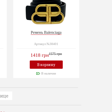
Ремень Balenciaga
Артикул №38401
1575 грн
1418 грн
В корзину
В наличии
нице