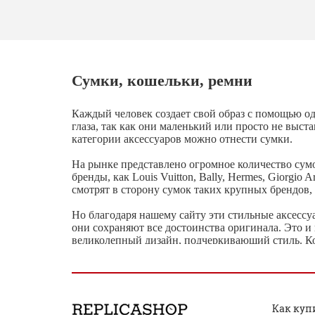
Сумки, кошельки, ремни
Каждый человек создает свой образ с помощью од
глаза, так как они маленький или просто не выст
категории аксессуаров можно отнести сумки.
На рынке представлено огромное количество сумо
бренды, как Louis Vuitton, Bally, Hermes, Giorgi
смотрят в сторону сумок таких крупных брендов, 
Но благодаря нашему сайту эти стильные аксессуа
они сохраняют все достоинства оригинала. Это и
великолепный дизайн, подчеркивающий стиль. Ко
что это отличный способ украсить свой образ.
Также в данном разделе можно найти и другие ст
выпускаются брендами, известными во всем мире
и для женщин с абсолютно разными стилями и пре
Как куп