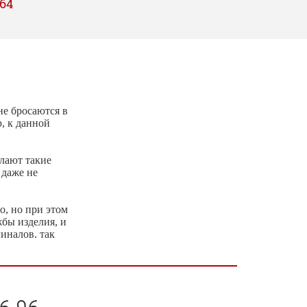
64
не бросаются в
р, к данной
елают такие
 даже не
о, но при этом
жбы изделия, и
иналов, так
также
ля мужчин, так
еловому стилю,
76-96