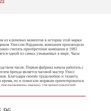
22
ним из ключевых моментов в истории этой марки
вщиком Улиссом Нарданом, компания производила
ожно считать приобретение компании в 1983
ется одной из самых узнаваемых в мире. Часы
дством часов. Первая фабрика начала работать с
ателем бренда является часовой мастер Улисс
иков. Благодаря своему трудолюбию и таланту,
и время, но и помогали морякам ориентироваться
и предназначены именно для мореплавателей,
in также широко известны, как часы с якорем,
ы изменения согласно прогрессу. Именно
зволяет этому бренду до сих пор оставаться
6-96