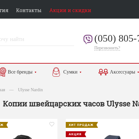
тия
Контакты
Акции и скидки
(050) 805-
Перезвонить?
Все бренды
Сумки
Аксессуары
ная
—
Ulysse Nardin
Копии швейцарских часов Ulysse N