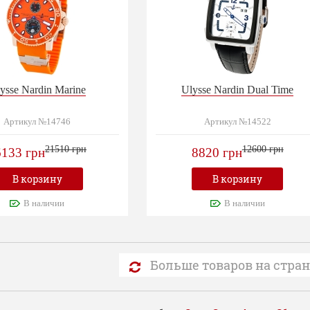
ysse Nardin Marine
Ulysse Nardin Dual Time
Артикул №14746
Артикул №14522
21510 грн
12600 грн
6133 грн
8820 грн
В корзину
В корзину
В наличии
В наличии
Больше товаров на стра