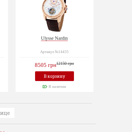
Ulysse Nardin
Артикул №14435
12150 грн
8505 грн
В корзину
В наличии
нице