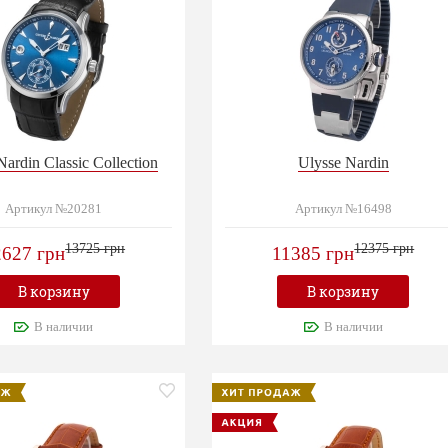
Nardin Classic Collection
Ulysse Nardin
Артикул №20281
Артикул №16498
13725 грн
12375 грн
2627 грн
11385 грн
В корзину
В корзину
В наличии
В наличии