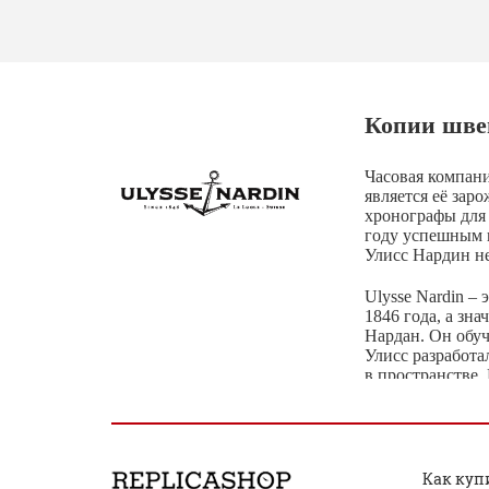
Копии швей
Часовая компани
является её зар
хронографы для
году успешным 
Улисс Нардин не
Ulysse Nardin –
1846 года, а зн
Нардан. Он обуч
Улисс разработа
в пространстве.
которые месяцам
ведь именно он 
Шли года, и дел
использование н
Как куп