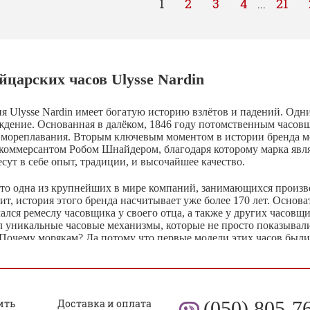
1
2
3
4
21
...
царских часов Ulysse Nardin
я Ulysse Nardin имеет богатую историю взлётов и падений. Од
ождение. Основанная в далёком, 1846 году потомственным часо
 мореплавания. Вторым ключевым моментом в истории бренда м
коммерсантом Робом Шнайдером, благодаря которому марка явля
сут в себе опыт, традиции, и высочайшее качество.
 это одна из крупнейших в мире компаний, занимающихся произво
ачит, история этого бренда насчитывает уже более 170 лет. Основ
ался ремеслу часовщика у своего отца, а также у других часовщ
л уникальные часовые механизмы, которые не просто показывал
 Почему морякам? Да потому что первые модели этих часов был
и находились в открытом море. Именно поэтому часы Ulysse Nard
изображен на логотипе.
о Улисса продолжил его сын, который начал вносить в механизм
овых технологий, смелых идей и очень сложных механизмов и по
ить
Доставка и оплата
(050) 805-7